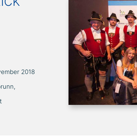
ICK
vember 2018
runn,
t