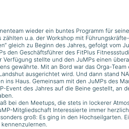
nenteam wieder ein buntes Programm für seine 
s zählten u.a. der Workshop mit Führungskräf
chen“ gleich zu Beginn des Jahres, gefolgt vom
Ps den Geschäftsführer des FitPlus Fitnessstud
Verfügung stellte und den JuMPs einen überaus
ens gewährte. Mit an Bord war das Orga-Team 
b Landshut ausgerichtet wird. Und dann stand 
n ins Haus. Gemeinsam mit den JuMPs des Mar
-Event des Jahres auf die Beine gestellt, an 
aben.
ß bei den Meetups, die stets in lockerer Atmo
uMP-Mitgliedschaft Interessierte immer herzli
onders groß: Es ging in den Hochseilgarten. Ei
at kennenzulernen.