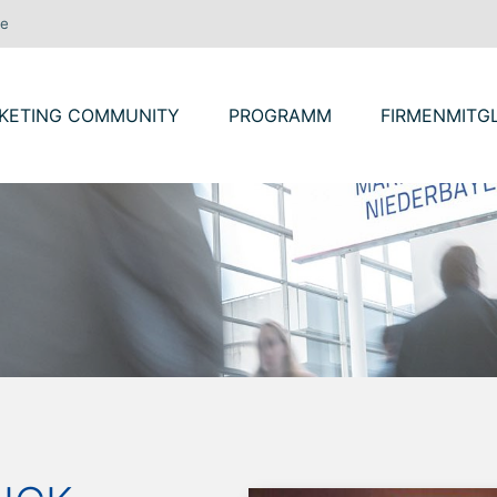
de
WIR ÜBER UNS
ORSTAND & BEIRAT
KETING COMMUNITY
PROGRAMM
FIRMENMITG
VORTEILE
RÜCKBLICK