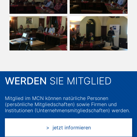
WERDEN
SIE MITGLIED
Mitglied im MCN können natürliche Personen
(persönliche Mitgliedschaften) sowie Firmen und
Institutionen (Unternehmensmitgliedschaften) werden.
> jetzt informieren