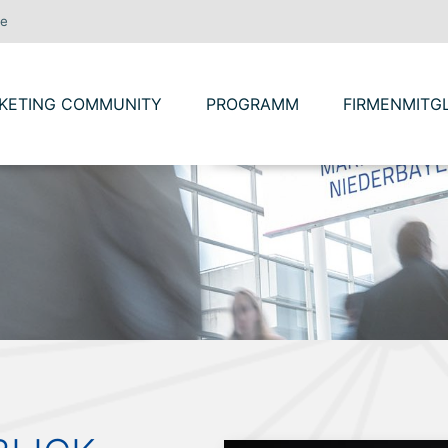
de
WIR ÜBER UNS
ORSTAND & BEIRAT
KETING COMMUNITY
PROGRAMM
FIRMENMITG
VORTEILE
RÜCKBLICK