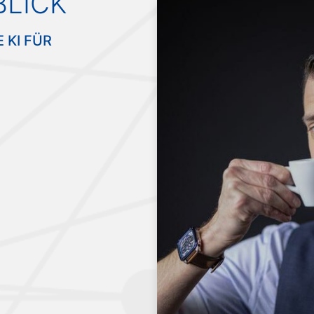
LICK
KI FÜR